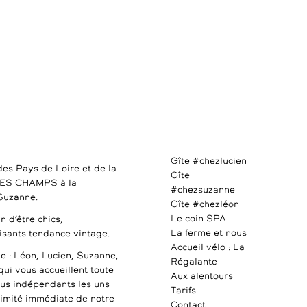
Gîte #chezlucien
des Pays de Loire et de la
Gîte
DES CHAMPS à la
#chezsuzanne
 Suzanne.
Gîte #chezléon
Le coin SPA
n d’être chics,
La ferme et nous
uisants tendance vintage.
Accueil vélo : La
e : Léon, Lucien, Suzanne,
Régalante
qui vous accueillent toute
Aux alentours
ous indépendants les uns
Tarifs
ximité immédiate de notre
Contact