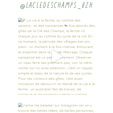
@LACLEDESCHAMPS_BZH