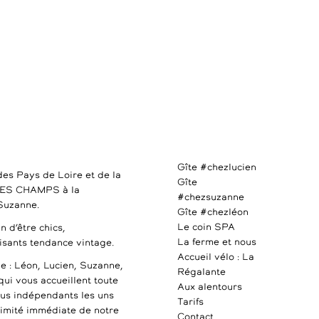
Gîte #chezlucien
des Pays de Loire et de la
Gîte
DES CHAMPS à la
#chezsuzanne
 Suzanne.
Gîte #chezléon
Le coin SPA
n d’être chics,
La ferme et nous
uisants tendance vintage.
Accueil vélo : La
e : Léon, Lucien, Suzanne,
Régalante
qui vous accueillent toute
Aux alentours
ous indépendants les uns
Tarifs
ximité immédiate de notre
Contact