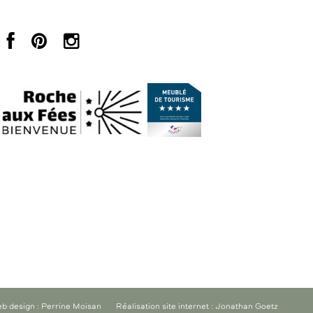
b design : Perrine Moisan
Réalisation site internet : Jonathan Goetz