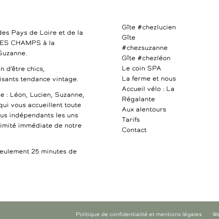
Gîte #chezlucien
des Pays de Loire et de la
Gîte
DES CHAMPS à la
#chezsuzanne
 Suzanne.
Gîte #chezléon
Le coin SPA
n d’être chics,
La ferme et nous
uisants tendance vintage.
Accueil vélo : La
e : Léon, Lucien, Suzanne,
Régalante
qui vous accueillent toute
Aux alentours
ous indépendants les uns
Tarifs
ximité immédiate de notre
Contact
ulement 25 minutes de
Politique de confidentialité et mentions légales
We