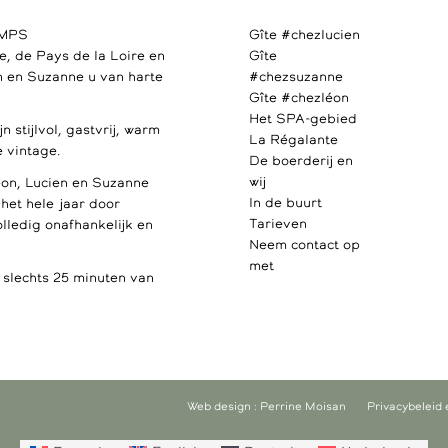
AMPS
Gîte #chezlucien
e, de Pays de la Loire en
Gîte
 en Suzanne u van harte
#chezsuzanne
Gîte #chezléon
Het SPA-gebied
 stijlvol, gastvrij, warm
La Régalante
 vintage.
De boerderij en
wij
éon, Lucien en Suzanne
In de buurt
u het hele jaar door
Tarieven
olledig onafhankelijk en
Neem contact op
met
lechts 25 minuten van
Web design : Perrine Moisan
Privacybeleid 