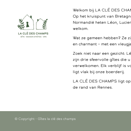
Welkom bij LA CLÉ DES CH
Op het kruispunt van Bretagn
Normandië heten Léon, Lucien
welkom.
Wat ze gemeen hebben? Ze zijn
en charmant – met een vleugje
Zoek niet naar een gezicht: L
zijn drie sfeervolle gîtes die 
verwelkomen. Elk verblijf is v
ligt vlak bij onze boerderij.
LA CLÉ DES CHAMPS ligt op s
de rand van Rennes.
© Copyright - Gîtes la clé des champs