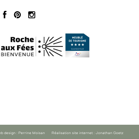
b design : Perrine Moisan
Réalisation site internet : Jonathan Goetz