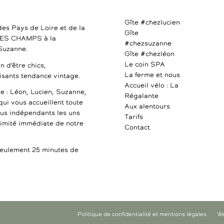
Gîte #chezlucien
des Pays de Loire et de la
Gîte
DES CHAMPS à la
#chezsuzanne
 Suzanne.
Gîte #chezléon
Le coin SPA
n d’être chics,
La ferme et nous
uisants tendance vintage.
Accueil vélo : La
e : Léon, Lucien, Suzanne,
Régalante
qui vous accueillent toute
Aux alentours
ous indépendants les uns
Tarifs
ximité immédiate de notre
Contact
ulement 25 minutes de
Politique de confidentialité et mentions légales
We