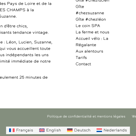
Gîte #chezlucien
des Pays de Loire et de la
Gîte
DES CHAMPS à la
#chezsuzanne
 Suzanne.
Gîte #chezléon
Le coin SPA
n d’être chics,
La ferme et nous
uisants tendance vintage.
Accueil vélo : La
e : Léon, Lucien, Suzanne,
Régalante
qui vous accueillent toute
Aux alentours
ous indépendants les uns
Tarifs
ximité immédiate de notre
Contact
ulement 25 minutes de
Politique de confidentialité et mentions légales
We
Français
English
Deutsch
Nederlands