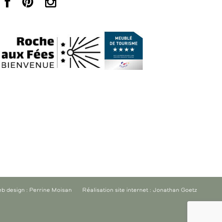
b design : Perrine Moisan
Réalisation site internet : Jonathan Goetz