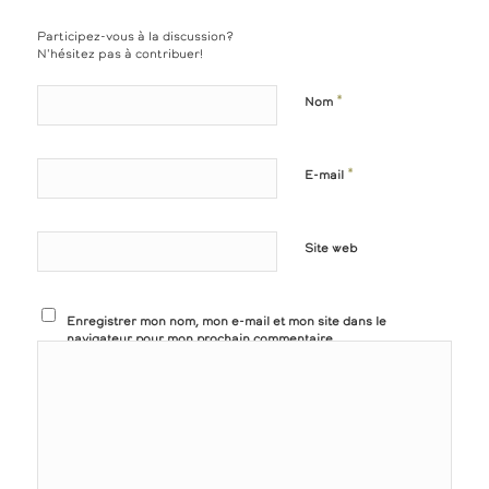
Participez-vous à la discussion?
N'hésitez pas à contribuer!
*
Nom
*
E-mail
Site web
Enregistrer mon nom, mon e-mail et mon site dans le
navigateur pour mon prochain commentaire.