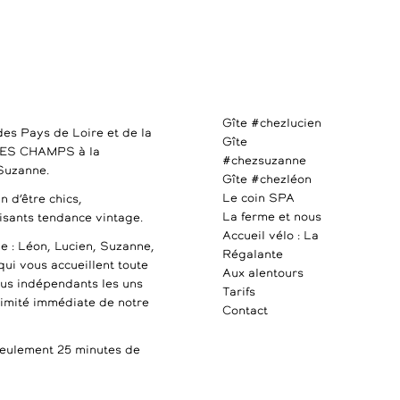
Gîte #chezlucien
des Pays de Loire et de la
Gîte
DES CHAMPS à la
#chezsuzanne
 Suzanne.
Gîte #chezléon
Le coin SPA
n d’être chics,
La ferme et nous
uisants tendance vintage.
Accueil vélo : La
e : Léon, Lucien, Suzanne,
Régalante
qui vous accueillent toute
Aux alentours
ous indépendants les uns
Tarifs
ximité immédiate de notre
Contact
ulement 25 minutes de