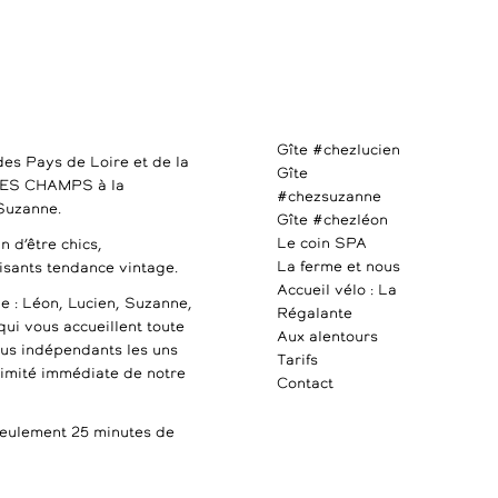
Gîte #chezlucien
des Pays de Loire et de la
Gîte
DES CHAMPS à la
#chezsuzanne
 Suzanne.
Gîte #chezléon
Le coin SPA
n d’être chics,
La ferme et nous
uisants tendance vintage.
Accueil vélo : La
e : Léon, Lucien, Suzanne,
Régalante
qui vous accueillent toute
Aux alentours
ous indépendants les uns
Tarifs
ximité immédiate de notre
Contact
ulement 25 minutes de