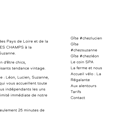
Gîte #chezlucien
des Pays de Loire et de la
Gîte
DES CHAMPS à la
#chezsuzanne
 Suzanne.
Gîte #chezléon
Le coin SPA
n d’être chics,
La ferme et nous
uisants tendance vintage.
Accueil vélo : La
e : Léon, Lucien, Suzanne,
Régalante
qui vous accueillent toute
Aux alentours
ous indépendants les uns
Tarifs
ximité immédiate de notre
Contact
ulement 25 minutes de