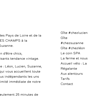
Gîte #chezlucien
des Pays de Loire et de la
Gîte
DES CHAMPS à la
#chezsuzanne
 Suzanne.
Gîte #chezléon
Le coin SPA
n d’être chics,
La ferme et nous
uisants tendance vintage.
Accueil vélo : La
e : Léon, Lucien, Suzanne,
Régalante
qui vous accueillent toute
Aux alentours
ous indépendants les uns
Tarifs
ximité immédiate de notre
Contact
ulement 25 minutes de