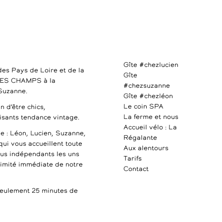
Gîte #chezlucien
des Pays de Loire et de la
Gîte
DES CHAMPS à la
#chezsuzanne
 Suzanne.
Gîte #chezléon
Le coin SPA
n d’être chics,
La ferme et nous
uisants tendance vintage.
Accueil vélo : La
e : Léon, Lucien, Suzanne,
Régalante
qui vous accueillent toute
Aux alentours
ous indépendants les uns
Tarifs
ximité immédiate de notre
Contact
ulement 25 minutes de