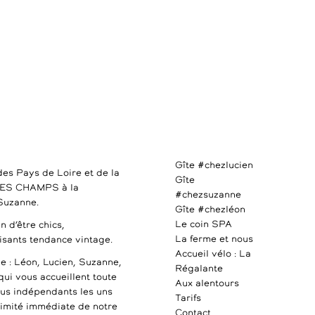
Gîte #chezlucien
des Pays de Loire et de la
Gîte
DES CHAMPS à la
#chezsuzanne
 Suzanne.
Gîte #chezléon
Le coin SPA
n d’être chics,
La ferme et nous
uisants tendance vintage.
Accueil vélo : La
e : Léon, Lucien, Suzanne,
Régalante
qui vous accueillent toute
Aux alentours
ous indépendants les uns
Tarifs
ximité immédiate de notre
Contact