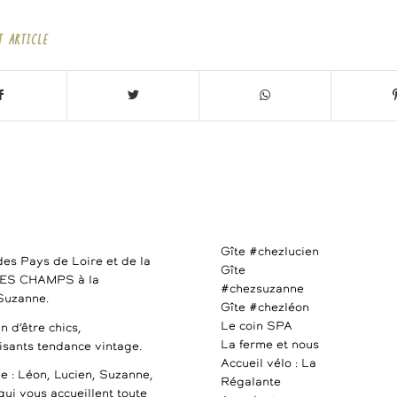
T ARTICLE
Gîte #chezlucien
des Pays de Loire et de la
Gîte
DES CHAMPS à la
#chezsuzanne
 Suzanne.
Gîte #chezléon
Le coin SPA
n d’être chics,
La ferme et nous
uisants tendance vintage.
Accueil vélo : La
e : Léon, Lucien, Suzanne,
Régalante
qui vous accueillent toute