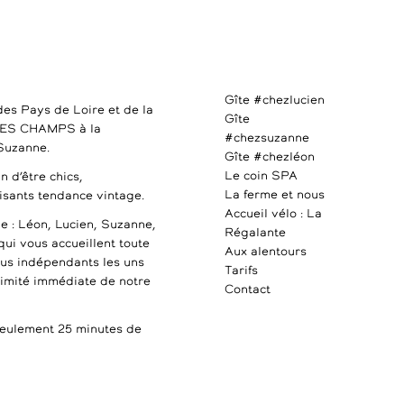
Gîte #chezlucien
des Pays de Loire et de la
Gîte
DES CHAMPS à la
#chezsuzanne
 Suzanne.
Gîte #chezléon
Le coin SPA
n d’être chics,
La ferme et nous
uisants tendance vintage.
Accueil vélo : La
e : Léon, Lucien, Suzanne,
Régalante
qui vous accueillent toute
Aux alentours
ous indépendants les uns
Tarifs
ximité immédiate de notre
Contact
ulement 25 minutes de