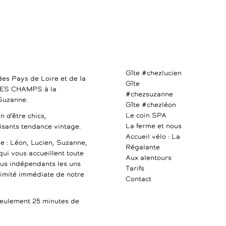
Gîte #chezlucien
des Pays de Loire et de la
Gîte
DES CHAMPS à la
#chezsuzanne
 Suzanne.
Gîte #chezléon
Le coin SPA
n d’être chics,
La ferme et nous
uisants tendance vintage.
Accueil vélo : La
e : Léon, Lucien, Suzanne,
Régalante
qui vous accueillent toute
Aux alentours
ous indépendants les uns
Tarifs
ximité immédiate de notre
Contact
ulement 25 minutes de