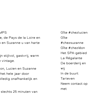
AMPS
Gîte #chezlucien
e, de Pays de la Loire en
Gîte
 en Suzanne u van harte
#chezsuzanne
Gîte #chezléon
Het SPA-gebied
 stijlvol, gastvrij, warm
La Régalante
 vintage.
De boerderij en
wij
éon, Lucien en Suzanne
In de buurt
u het hele jaar door
Tarieven
olledig onafhankelijk en
Neem contact op
met
lechts 25 minuten van