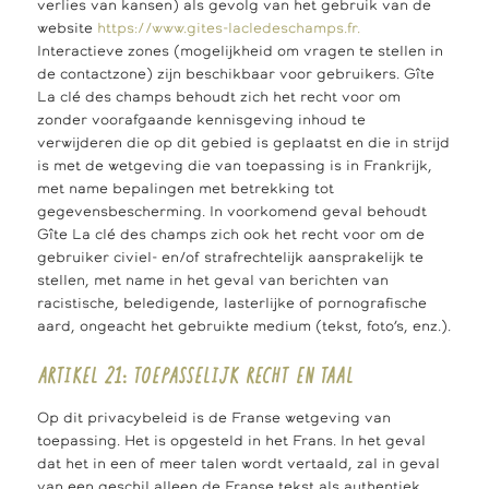
verlies van kansen) als gevolg van het gebruik van de
website
https://www.gites-lacledeschamps.fr.
Interactieve zones (mogelijkheid om vragen te stellen in
de contactzone) zijn beschikbaar voor gebruikers. Gîte
La clé des champs behoudt zich het recht voor om
zonder voorafgaande kennisgeving inhoud te
verwijderen die op dit gebied is geplaatst en die in strijd
is met de wetgeving die van toepassing is in Frankrijk,
met name bepalingen met betrekking tot
gegevensbescherming. In voorkomend geval behoudt
Gîte La clé des champs zich ook het recht voor om de
gebruiker civiel- en/of strafrechtelijk aansprakelijk te
stellen, met name in het geval van berichten van
racistische, beledigende, lasterlijke of pornografische
aard, ongeacht het gebruikte medium (tekst, foto’s, enz.).
ARTIKEL 21: TOEPASSELIJK RECHT EN TAAL
Op dit privacybeleid is de Franse wetgeving van
toepassing. Het is opgesteld in het Frans. In het geval
dat het in een of meer talen wordt vertaald, zal in geval
van een geschil alleen de Franse tekst als authentiek