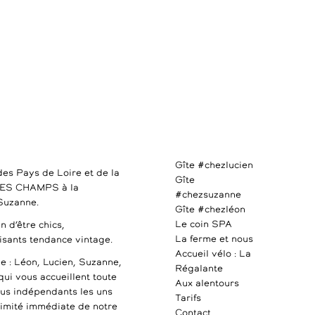
Gîte #chezlucien
des Pays de Loire et de la
Gîte
DES CHAMPS à la
#chezsuzanne
 Suzanne.
Gîte #chezléon
Le coin SPA
n d’être chics,
La ferme et nous
uisants tendance vintage.
Accueil vélo : La
e : Léon, Lucien, Suzanne,
Régalante
qui vous accueillent toute
Aux alentours
ous indépendants les uns
Tarifs
ximité immédiate de notre
Contact