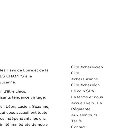
Gîte #chezlucien
des Pays de Loire et de la
Gîte
DES CHAMPS à la
#chezsuzanne
 Suzanne.
Gîte #chezléon
Le coin SPA
n d’être chics,
La ferme et nous
uisants tendance vintage.
Accueil vélo : La
e : Léon, Lucien, Suzanne,
Régalante
qui vous accueillent toute
Aux alentours
ous indépendants les uns
Tarifs
ximité immédiate de notre
Contact