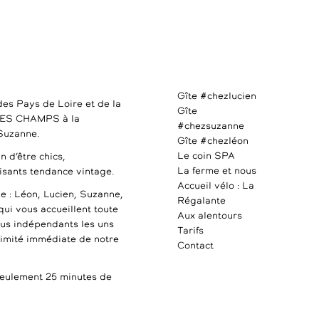
Gîte #chezlucien
des Pays de Loire et de la
Gîte
DES CHAMPS à la
#chezsuzanne
 Suzanne.
Gîte #chezléon
Le coin SPA
n d’être chics,
La ferme et nous
uisants tendance vintage.
Accueil vélo : La
e : Léon, Lucien, Suzanne,
Régalante
qui vous accueillent toute
Aux alentours
ous indépendants les uns
Tarifs
ximité immédiate de notre
Contact
ulement 25 minutes de