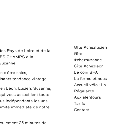
Gîte #chezlucien
des Pays de Loire et de la
Gîte
DES CHAMPS à la
#chezsuzanne
 Suzanne.
Gîte #chezléon
Le coin SPA
n d’être chics,
La ferme et nous
uisants tendance vintage.
Accueil vélo : La
e : Léon, Lucien, Suzanne,
Régalante
qui vous accueillent toute
Aux alentours
ous indépendants les uns
Tarifs
ximité immédiate de notre
Contact
ulement 25 minutes de