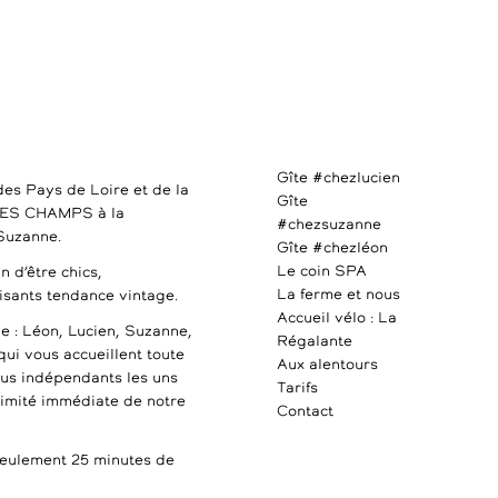
Gîte #chezlucien
des Pays de Loire et de la
Gîte
DES CHAMPS à la
#chezsuzanne
 Suzanne.
Gîte #chezléon
Le coin SPA
n d’être chics,
La ferme et nous
uisants tendance vintage.
Accueil vélo : La
e : Léon, Lucien, Suzanne,
Régalante
qui vous accueillent toute
Aux alentours
ous indépendants les uns
Tarifs
ximité immédiate de notre
Contact
ulement 25 minutes de