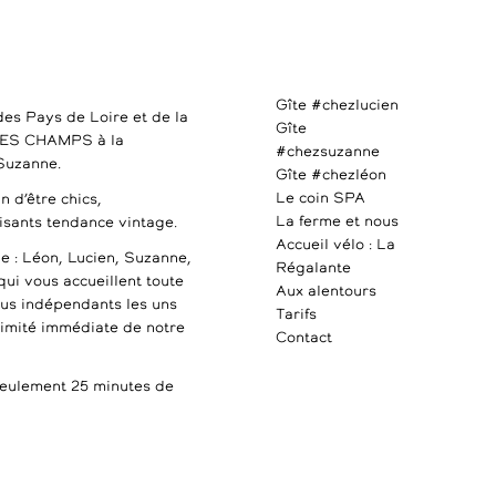
Gîte #chezlucien
des Pays de Loire et de la
Gîte
DES CHAMPS à la
#chezsuzanne
 Suzanne.
Gîte #chezléon
Le coin SPA
n d’être chics,
La ferme et nous
uisants tendance vintage.
Accueil vélo : La
e : Léon, Lucien, Suzanne,
Régalante
qui vous accueillent toute
Aux alentours
ous indépendants les uns
Tarifs
ximité immédiate de notre
Contact
ulement 25 minutes de