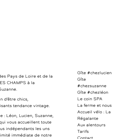
Gîte #chezlucien
des Pays de Loire et de la
Gîte
DES CHAMPS à la
#chezsuzanne
 Suzanne.
Gîte #chezléon
Le coin SPA
n d’être chics,
La ferme et nous
uisants tendance vintage.
Accueil vélo : La
e : Léon, Lucien, Suzanne,
Régalante
qui vous accueillent toute
Aux alentours
ous indépendants les uns
Tarifs
ximité immédiate de notre
Contact