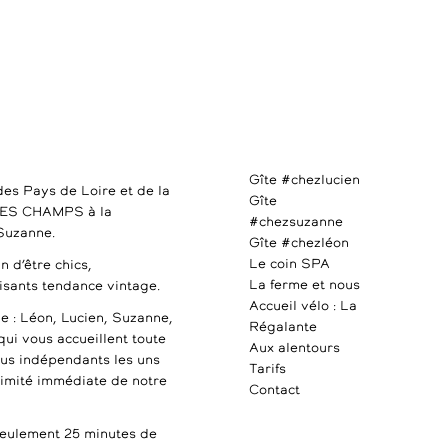
Gîte #chezlucien
des Pays de Loire et de la
Gîte
DES CHAMPS à la
#chezsuzanne
 Suzanne.
Gîte #chezléon
Le coin SPA
n d’être chics,
La ferme et nous
uisants tendance vintage.
Accueil vélo : La
e : Léon, Lucien, Suzanne,
Régalante
qui vous accueillent toute
Aux alentours
ous indépendants les uns
Tarifs
ximité immédiate de notre
Contact
ulement 25 minutes de