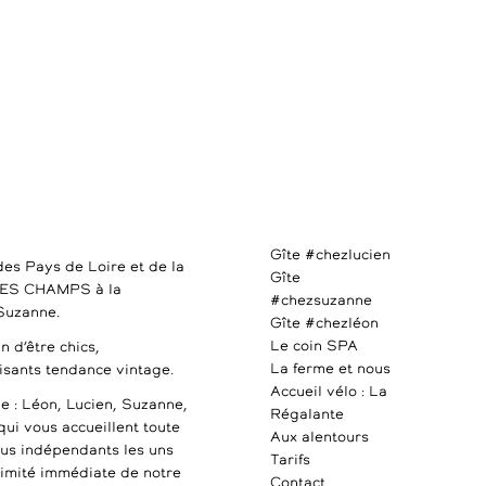
Gîte #chezlucien
des Pays de Loire et de la
Gîte
DES CHAMPS à la
#chezsuzanne
 Suzanne.
Gîte #chezléon
Le coin SPA
n d’être chics,
La ferme et nous
uisants tendance vintage.
Accueil vélo : La
e : Léon, Lucien, Suzanne,
Régalante
qui vous accueillent toute
Aux alentours
ous indépendants les uns
Tarifs
ximité immédiate de notre
Contact