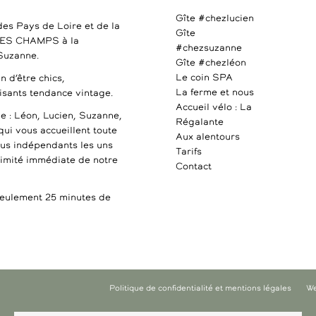
Gîte #chezlucien
des Pays de Loire et de la
Gîte
DES CHAMPS à la
#chezsuzanne
 Suzanne.
Gîte #chezléon
Le coin SPA
n d’être chics,
La ferme et nous
uisants tendance vintage.
Accueil vélo : La
e : Léon, Lucien, Suzanne,
Régalante
qui vous accueillent toute
Aux alentours
ous indépendants les uns
Tarifs
ximité immédiate de notre
Contact
ulement 25 minutes de
Politique de confidentialité et mentions légales
We