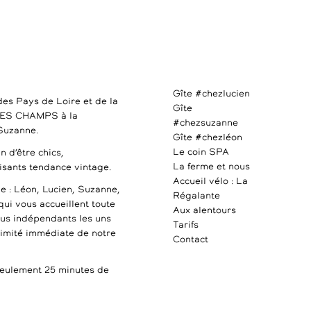
Gîte #chezlucien
des Pays de Loire et de la
Gîte
DES CHAMPS à la
#chezsuzanne
 Suzanne.
Gîte #chezléon
Le coin SPA
n d’être chics,
La ferme et nous
uisants tendance vintage.
Accueil vélo : La
e : Léon, Lucien, Suzanne,
Régalante
qui vous accueillent toute
Aux alentours
ous indépendants les uns
Tarifs
ximité immédiate de notre
Contact
ulement 25 minutes de