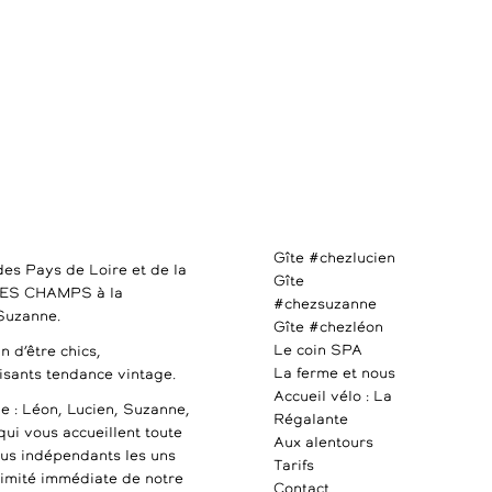
Gîte #chezlucien
des Pays de Loire et de la
Gîte
DES CHAMPS à la
#chezsuzanne
 Suzanne.
Gîte #chezléon
Le coin SPA
n d’être chics,
La ferme et nous
uisants tendance vintage.
Accueil vélo : La
e : Léon, Lucien, Suzanne,
Régalante
qui vous accueillent toute
Aux alentours
ous indépendants les uns
Tarifs
ximité immédiate de notre
Contact