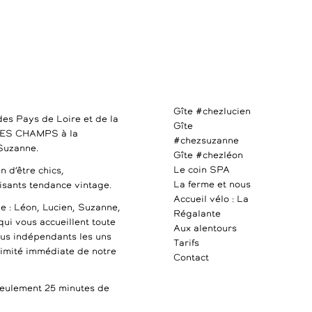
Gîte #chezlucien
des Pays de Loire et de la
Gîte
DES CHAMPS à la
#chezsuzanne
 Suzanne.
Gîte #chezléon
Le coin SPA
n d’être chics,
La ferme et nous
uisants tendance vintage.
Accueil vélo : La
e : Léon, Lucien, Suzanne,
Régalante
qui vous accueillent toute
Aux alentours
ous indépendants les uns
Tarifs
ximité immédiate de notre
Contact
ulement 25 minutes de