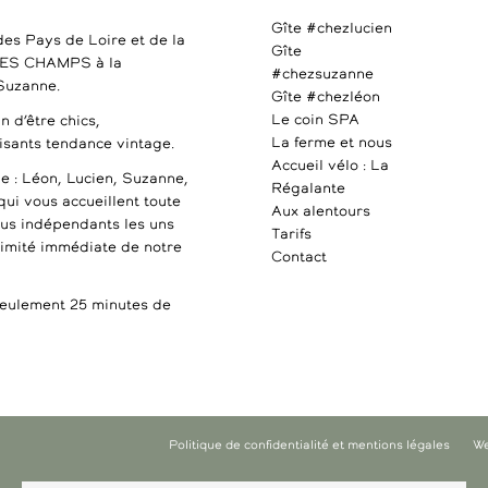
Gîte #chezlucien
des Pays de Loire et de la
Gîte
DES CHAMPS à la
#chezsuzanne
 Suzanne.
Gîte #chezléon
Le coin SPA
n d’être chics,
La ferme et nous
uisants tendance vintage.
Accueil vélo : La
e : Léon, Lucien, Suzanne,
Régalante
qui vous accueillent toute
Aux alentours
ous indépendants les uns
Tarifs
ximité immédiate de notre
Contact
ulement 25 minutes de
Politique de confidentialité et mentions légales
We