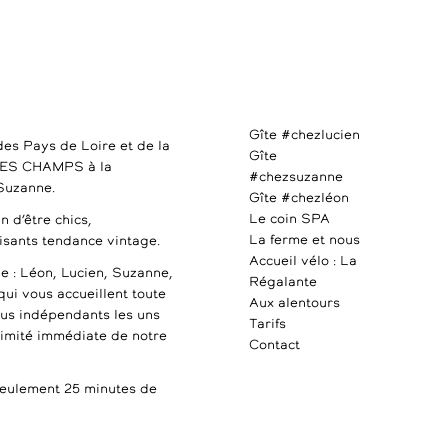
Gîte #chezlucien
des Pays de Loire et de la
Gîte
DES CHAMPS à la
#chezsuzanne
 Suzanne.
Gîte #chezléon
Le coin SPA
n d’être chics,
La ferme et nous
uisants tendance vintage.
Accueil vélo : La
e : Léon, Lucien, Suzanne,
Régalante
qui vous accueillent toute
Aux alentours
ous indépendants les uns
Tarifs
ximité immédiate de notre
Contact
ulement 25 minutes de