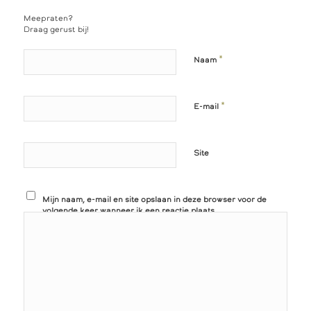
Meepraten?
Draag gerust bij!
*
Naam
*
E-mail
Site
Mijn naam, e-mail en site opslaan in deze browser voor de
volgende keer wanneer ik een reactie plaats.