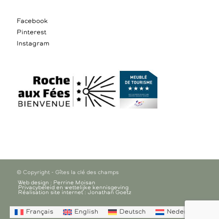
Facebook
Pinterest
Instagram
© Copyright - Gîtes la clé des champs
Web design : Perrine Moisan
Privacybeleid en wettelijke kennisgeving
Réalisation site internet : Jonathan Goetz
Français
English
Deutsch
Nederlands