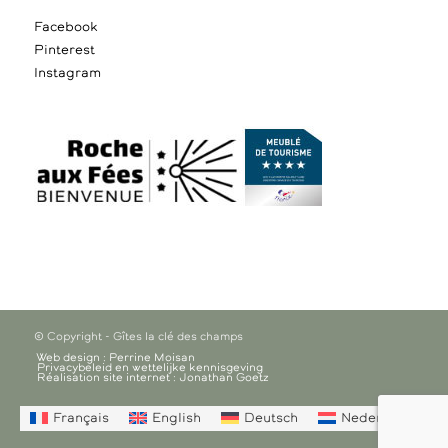
Facebook
Pinterest
Instagram
© Copyright - Gîtes la clé des champs
Web design : Perrine Moisan
Privacybeleid en wettelijke kennisgeving
Réalisation site internet : Jonathan Goetz
Français
English
Deutsch
Nederlands