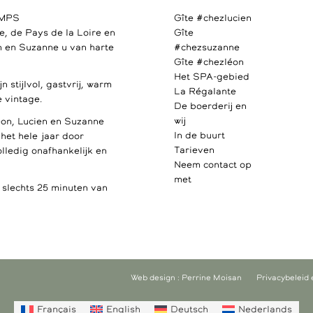
AMPS
Gîte #chezlucien
e, de Pays de la Loire en
Gîte
 en Suzanne u van harte
#chezsuzanne
Gîte #chezléon
Het SPA-gebied
 stijlvol, gastvrij, warm
La Régalante
 vintage.
De boerderij en
wij
éon, Lucien en Suzanne
In de buurt
u het hele jaar door
Tarieven
olledig onafhankelijk en
Neem contact op
met
lechts 25 minuten van
Web design : Perrine Moisan
Privacybeleid 
Français
English
Deutsch
Nederlands