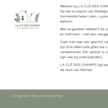
Welkom bij LA CLÉ DES CH
Op het kruispunt van Bretagn
Normandië heten Léon, Lucien
welkom.
Wat ze gemeen hebben? Ze zijn
en charmant – met een vleugje
Zoek niet naar een gezicht: L
zijn drie sfeervolle gîtes die 
verwelkomen. Elk verblijf is v
ligt vlak bij onze boerderij.
LA CLÉ DES CHAMPS ligt op s
de rand van Rennes.
© Copyright - Gîtes la clé des champs