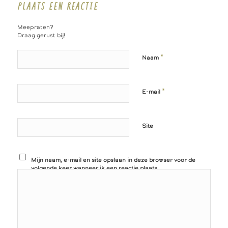
PLAATS EEN REACTIE
Meepraten?
Draag gerust bij!
*
Naam
*
E-mail
Site
Mijn naam, e-mail en site opslaan in deze browser voor de
volgende keer wanneer ik een reactie plaats.