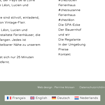
, der Pays de la Loire
#chezlucien
e Léon, Lucien und
Ferienhaus
#chezsuzanne
Ferienhaus
sind stilvoll, einladend,
#chezléon
n Vintage-Flair.
Die SPA-Ecke
Der Bauernhof
: Léon, Lucien und
und wir
staltete Ferienhäuser, die
Die Regalante
angen. Jedes ist
In der Umgebung
ttelbarer Nähe zu unserem
Preise
Kontakt
 sich nur 25 Minuten
fernt.
Web design : Perrine Moisan
Datenschutzrichtlin
Français
English
Deutsch
Nederlands