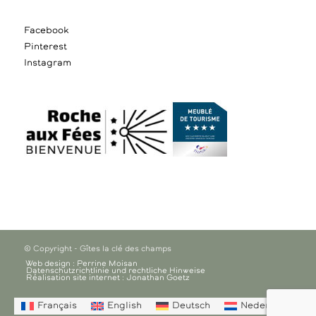
Facebook
Pinterest
Instagram
© Copyright - Gîtes la clé des champs
Web design : Perrine Moisan
Datenschutzrichtlinie und rechtliche Hinweise
Réalisation site internet : Jonathan Goetz
Français
English
Deutsch
Nederlands